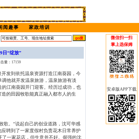
闲闻趣事
家政培训
微信扫一扫
姆
掌上选保姆
9日“绽放”
点击量：17159
开发到依托温泉资源打造江南葵园，今
单调他就开发温泉旅游，温泉旅游有淡
造的江南葵园开门迎客。经历过成功，也
安卓版APP下载
打造的田园牧歌能真正融入都市人的生
歌。”说起自己的创业道路，沈可华感
他应聘到了一家度假村负责花木日常养护
上开了一家花店，但生意并不好。倔强的沈