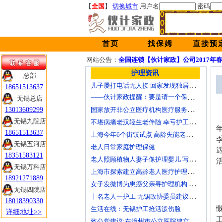
【
全国
】
切换城市
用户名
密码
首页
找保姆
直接预
网站公告：
全国连锁【伙计家政】公司2017年
护理资讯
总部
儿子屡打电话无人接 回家发现独居父母离世多日
18651513637
——伙计家政提醒：要是请一个保姆还会有这样的悲剧吗？
无锡总店
国家放开非公立医疗机构医疗服务价格
13013609299
不堪病痛老汉轻生老伴随 幸亏护工及时察觉
无锡九院店
18651513637
上海今年6个街镇试点 高龄失能老人护理费入医保
无锡五河店
老人日常家庭护理保健
18351583121
老人照顾植物人妻子像护理婴儿 写7本护理日记
无锡万科店
上海市探索建立高龄老人医疗护理保障计划
18921271889
女子发微博为患癌父亲寻护理机构 引发网上孝道讨论
无锡四院店
十名老人一护工 无锡政协委员建议提高护工待遇
18018390330
生活在线：无锡护工抢活泼伤脸
详细地址>>
致公党建议:在漳州市公立医院建立正规护工制度