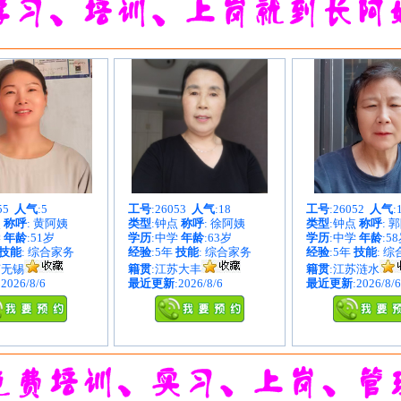
055
人气
:5
工号
:26053
人气
:18
工号
:26052
人气
:
点
称呼
: 黄阿姨
类型
:钟点
称呼
: 徐阿姨
类型
:钟点
称呼
: 
学
年龄
:51岁
学历
:中学
年龄
:63岁
学历
:中学
年龄
:5
技能
: 综合家务
经验
:5年
技能
: 综合家务
经验
:5年
技能
: 
苏无锡
籍贯
:江苏大丰
籍贯
:江苏涟水
:2026/8/6
最近更新
:2026/8/6
最近更新
:2026/8/6