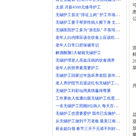
太原:月薪4500元难寻护工
无锡护工首次“持证上岗” 护工市场大有可为
无锡护工妻子帮异性病人擦下身 丈夫要求离婚
无锡医院护工多为“游击队” 不靠培训“靠经验”
老年人白内障应该在饮食上应该吃什么？
老年人日常口腔保健常识
解酒醒脑5大秘籍无锡护工
无锡护理老人高血压病的饮食调养
老年人的营养素需要护工
无锡护工回家过年急坏养老院 新年临近急缺护理人手
老人养护院节后退还红包无锡护工品质受家属称赞
无锡护工刘彩仙用真情赢得尊重
工作累收入低遭白眼无锡护工也需要爱护
一名无锡护工照顾8位病人 每天百元雇的护工竟是兼职
无锡护工也需要爱护 我市已实施护工上岗准入制度
从无锡护工做到千万老板 最美江南葵园9日“绽放”
薪金超白领 春节三天千元请不到好无锡护工