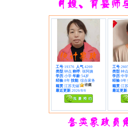
工号
:19376
人气
:4269
工号
:26
类型
:钟点
称呼
: 张阿姨
类型
:钟
学历
:小学
年龄
:54岁
学历
:中
经验
:8年
技能
: 综合家务
经验
:0年
籍贯
:江苏无锡
籍贯
:江
最近更新
:2026/8/6
最近更新