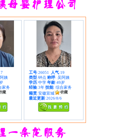
17
工号
:26051
人气
:19
郭阿姨
类型
:钟点
称呼
: 吴阿姨
8岁
学历
:中学
年龄
:49岁
综合家务
经验
:3年
技能
: 综合家务
籍贯
:安徽宣城
最近更新
:2026/8/6