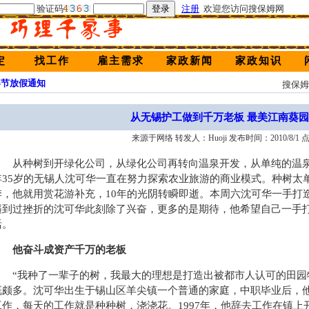
验证码
注册
欢迎您访问搜保姆网
定
找工作
雇主需求
家政新闻
家政知识
春节放假通知
搜保
从无锡护工做到千万老板 最美江南葵园
来源于网络 转发人：Huoji 发布时间：2010/8/1 
从种树到开绿化公司，从绿化公司再转向温泉开发，从单纯的温泉
年35岁的无锡人沈可华一直在努力探索农业旅游的商业模式。种树太
季，他就用赏花游补充，10年的光阴转瞬即逝。本周六沈可华一手打
遇到过挫折的沈可华此刻除了兴奋，更多的是期待，他希望自己一手
活。
他奋斗成资产千万的老板
“我种了一辈子的树，我最大的理想是打造出被都市人认可的田园牧
慨颇多。沈可华出生于锡山区羊尖镇一个普通的家庭，中职毕业后，
工作，每天的工作就是种种树，浇浇花。1997年，他辞去工作在镇