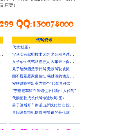
辰 唐奕）
代驾资讯
么做？
代驾(组图)
宁烹饪扬州炒饭 其店将开到美国去
宝马女有驾照技术太烂 老公刚考过理论无证代驾
天一样的！
女子帮忙代驾路撞行人 因车未上保险撞出一身债
儿子给醉酒父亲代驾 无照驾驶被抓个正着
因不愿暴露家庭住址 喝过酒的他支走代驾自己开车
安联财险推出业内首个“代驾责任险”
“宁愿把车留在酒馆也不找陌生人代驾”
代购茁壮成长代驾命途坎坷(图)
男子酒后开车到派出所找代驾 自投罗网
贵阳酒驾司机探母 交警请的哥代驾