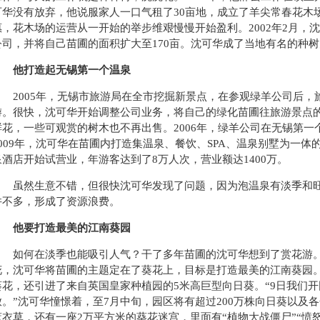
可华没有放弃，他说服家人一口气租了30亩地，成立了羊尖常春花木
惠，花木场的运营从一开始的举步维艰慢慢开始盈利。2002年2月，
公司，并将自己苗圃的面积扩大至170亩。沈可华成了当地有名的种
他打造起无锡第一个温泉
2005年，无锡市旅游局在全市挖掘新景点，在参观绿羊公司后，
游。很快，沈可华开始调整公司业务，将自己的绿化苗圃往旅游景点
鲜花，一些可观赏的树木也不再出售。2006年，绿羊公司在无锡第
2009年，沈可华在苗圃内打造集温泉、餐饮、SPA、温泉别墅为一
泉酒店开始试营业，年游客达到了8万人次，营业额达1400万。
虽然生意不错，但很快沈可华发现了问题，因为泡温泉有淡季和旺季
并不多，形成了资源浪费。
他要打造最美的江南葵园
如何在淡季也能吸引人气？干了多年苗圃的沈可华想到了赏花游。
花，沈可华将苗圃的主题定在了葵花上，目标是打造最美的江南葵园
葵花，还引进了来自英国皇家种植园的5米高巨型向日葵。“9日我们开
放。”沈可华憧憬着，至7月中旬，园区将有超过200万株向日葵以及
薰衣草，还有一座2万平方米的葵花迷宫，里面有“植物大战僵尸”“愤