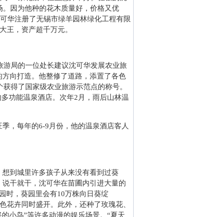
场。因为他种的花木质量好，价格又优
沈可华注册了无锡市绿羊园林绿化工程有限
树大王，资产超千万元。
旅游局的一位处长建议沈可华发展农业旅
的方向打造。他整修了道路，添置了各色
一个获得了国家级农业旅游示范点的称号。
体的多功能温泉酒店。次年2月，雨后山林温
，每年的6-9月份，他的温泉酒店客人
想到城里许多孩子从来没有看到过葵
。说干就干，沈可华在苗圃内引进大量的
园时，葵园里会有10万株向日葵绽
各色花卉同时盛开。此外，还种了玫瑰花、
怒的小鸟”等许多动漫的娱乐场景。“夏天