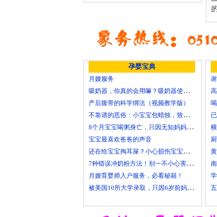
孕婴宝典
月嫂服务
吸奶器，你真的会用嘛？吸奶器使用方法大全！
产后腹带的科学绑法（视频教学版）
喝
不靠谱的恶俗：小宝宝包蜡烛，致使终身残疾！
8个月宝宝喝粥身亡，只因无知妈妈给TA吃了这个！
横
宝宝最喜欢爸爸的声音
厨
还在给宝宝掏耳屎？小心损伤宝宝听力！
7种错误冲奶粉方法！别一不小心害了宝宝
月嫂育婴师入户服务，必看秘籍！
学
被美国10所大学录取，只因6岁前妈妈做了这8件事
五