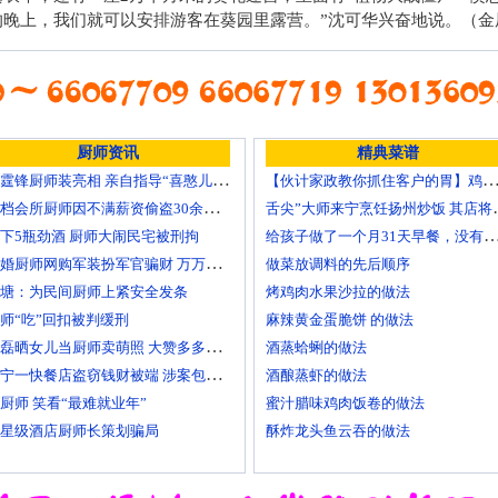
的晚上，我们就可以安排游客在葵园里露营。”沈可华兴奋地说。（金
厨师资讯
精典菜谱
谢霆锋厨师装亮相 亲自指导“喜憨儿”学烘焙
【伙计家政教你抓住客户的胃】鸡肉素菇炒饭怎
高档会所厨师因不满薪资偷盗30余万元字画
舌尖”大师来
给孩子做了一个月31天早餐，没有一
下5瓶劲酒 厨师大闹民宅被刑拘
已婚厨师网购军装扮军官骗财 万万没想到被识破
做菜放调料的先后顺序
塘：为民间厨师上紧安全发条
烤鸡肉水果沙拉的做法
师“吃”回扣被判缓刑
麻辣黄金蛋脆饼 的做法
黄磊晒女儿当厨师卖萌照 大赞多多厨艺精湛
酒蒸蛤蜊的做法
南宁一快餐店盗窃钱财被端 涉案包括厨师等10人
酒酿蒸虾的做法
厨师 笑看“最难就业年”
蜜汁腊味鸡肉饭卷的做法
星级酒店厨师长策划骗局
酥炸龙头鱼云吞的做法