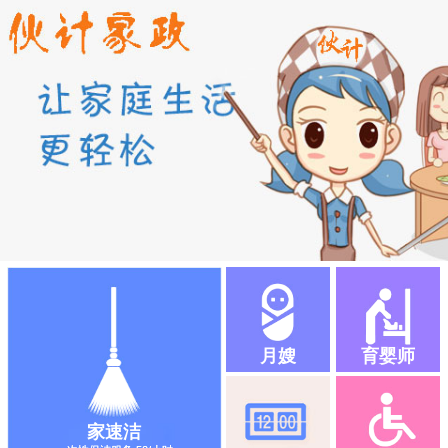
月嫂
育婴师
家速洁