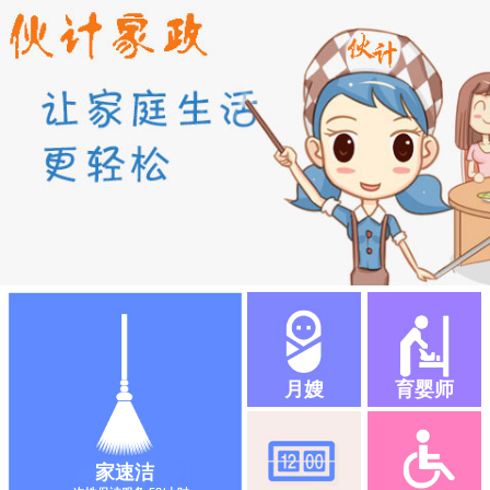
月嫂
育婴师
家速洁