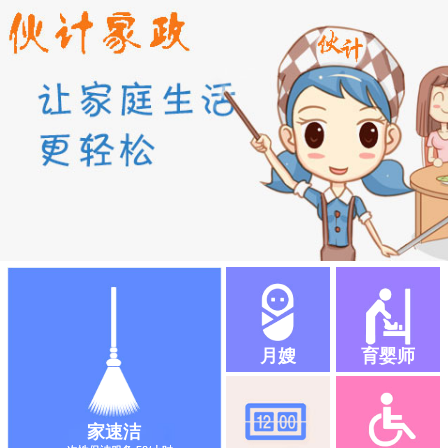
月嫂
育婴师
家速洁