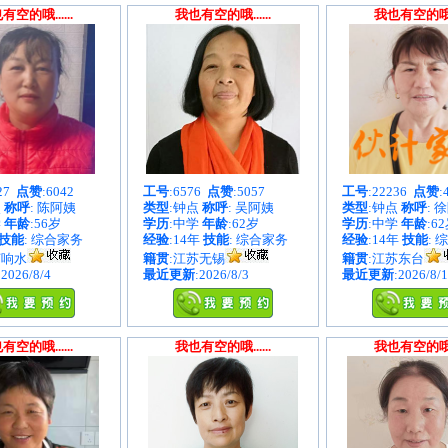
有空的哦......
我也有空的哦......
我也有空的哦...
627
点赞
:6042
工号
:6576
点赞
:5057
工号
:22236
点赞
:
点
称呼
: 陈阿姨
类型
:钟点
称呼
: 吴阿姨
类型
:钟点
称呼
: 
学
年龄
:56岁
学历
:中学
年龄
:62岁
学历
:中学
年龄
:6
技能
: 综合家务
经验
:14年
技能
: 综合家务
经验
:14年
技能
: 
苏响水
籍贯
:江苏无锡
籍贯
:江苏东台
:2026/8/4
最近更新
:2026/8/3
最近更新
:2026/8/1
有空的哦......
我也有空的哦......
我也有空的哦...