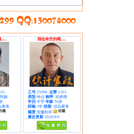
...
我也有空的哦......
103
工号
:25906
点赞
:1263
吴阿姨
类型
:钟点
称呼
: 武师傅
9岁
学历
:中学
年龄
:59岁
综合家务
经验
:3年
技能
: 综合家务
籍贯
:安徽利辛
最近更新
:2026/8/6