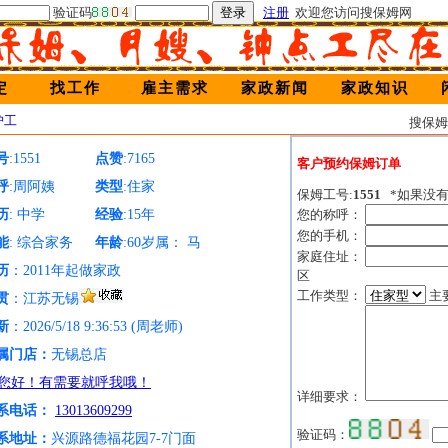
验证码
注册
欢迎您访问搜保姆网
定
找工作
雇主需求
家政新闻
家政知识
护工
搜保
号
:1551
点赞
:7165
客户预约保姆订单
呼
:周阿姨
类型
:住家
保姆工号:
1551
*如果没
历
: 中学
经验
:15年
您的称呼：
您的手机：
能
: 综合家务
年龄
:60岁属： 马
家庭住址：
历
：2011年起做家政
区
工作类型：
主
贯
：江苏无锡
新
：2026/5/18 9:36:53 (周老师)
属门店：
无锡总店
详细要求：
系电话：
13013609299
验证码：
系地址：
兴源路德福花园7-7门面