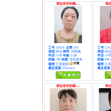
我也有空的哦......
我也
工号
:26026
点赞
:260
工号
:22
类型
:钟点
称呼
: 刘阿姨
类型
:钟
学历
:小学
年龄
:53岁
学历
:小
经验
:3年
技能
: 综合家务
经验
:8年
籍贯
:江苏射阳
籍贯
:江
最近更新
:2026/8/4
最近更新
我也有空的哦......
我也