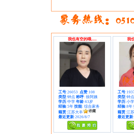
我也有空的哦......
我也
工号
:26053
点赞
:108
工号
:19
类型
:钟点
称呼
: 徐阿姨
类型
:钟
学历
:中学
年龄
:63岁
学历
:小
经验
:5年
技能
: 综合家务
经验
:8年
籍贯
:江苏大丰
籍贯
:江
最近更新
:2026/8/7
最近更新