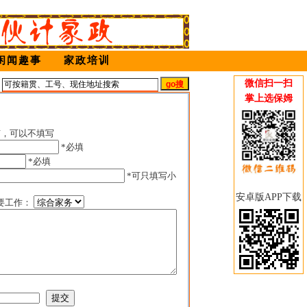
闲闻趣事
家政培训
微信扫一扫
姆
掌上选保姆
有，可以不填写
*必填
*必填
*可只填写小
安卓版APP下载
要工作：