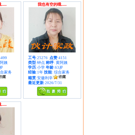
...
我也有空的哦......
4499
工号
:25276
点赞
:4151
徐阿姨
类型
:钟点
称呼
: 黄阿姨
2岁
学历
:小学
年龄
:63岁
综合家务
经验
:1年
技能
: 综合家务
籍贯
:安徽利辛
最近更新
:2026/7/31
...