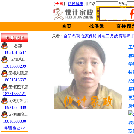
【
全国
】
切换城市
用户名
密码
首页
找保姆
直接预
只看：
全部
待聘
住家保姆
钟点工
月嫂
育婴师
总部
工
18651513637
称
无锡总店
学
13013609299
技
无锡九院店
18651513637
经
无锡五河店
籍
18351583121
更
无锡万科店
所
18921271889
无锡四院店
18018390330
联
详细地址>>
联