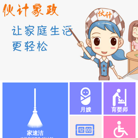
月嫂
育婴师
家速洁