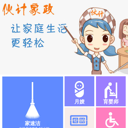
月嫂
育婴师
家速洁